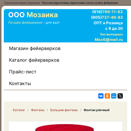
Предлагаем вашему вниманию -
Магазин пиротехники
,
пиротехника оптом
,
купить фейерверки
(916)
789-11-63
ООО
Мозаика
(905)
737-46-82
Лучшие фейерверки
- для вас!
ОПТ и Розница
с 9 до 20
без выходных
Moz6@mail.ru
Магазин фейерверков
Каталог фейерверков
Прайс-лист
Контакты
Каталог
Фонтаны
Большие фонтаны
Фонтан уличный